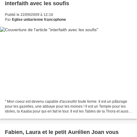
interfaith avec les soufis
Publié le 22/09/2009 à 12:16
Par
Eglise unitarienne francophone
" Mon coeur est devenu capable d'acceuillir toute forme. Il est un pâturage
pour les gazelles, une abbaye pour les moines ! Il est un Temple pour les
idoles, la Kaaba pour qui en fait le tour. Il est les Tables de la Thora et aussi
les feuillets du Coran...
Fabien, Laura et le petit Aurélien Joan vous