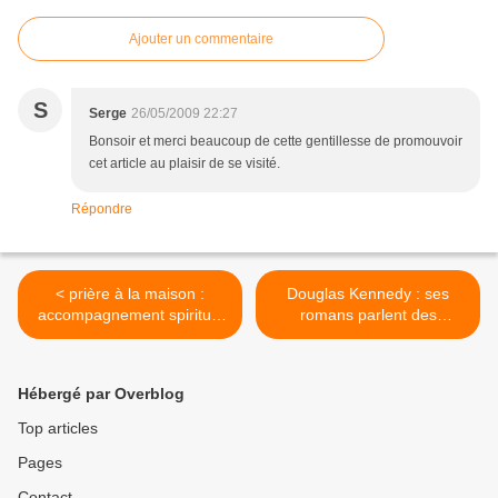
Ajouter un commentaire
S
Serge
26/05/2009 22:27
Bonsoir et merci beaucoup de cette gentillesse de promouvoir
cet article au plaisir de se visité.
Répondre
< prière à la maison :
Douglas Kennedy : ses
accompagnement spirituel
romans parlent des
pour une confirmation
unitariens américains >
Hébergé par Overblog
Top articles
Pages
Contact