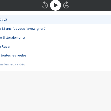
 DayZ
 a 13 ans (et vous l'avez ignoré)
e (littéralement)
im Rayan
 toutes les règles
s les jeux vidéo
us choquant de Rockstar ? - Le scandale BULLY
e plus moche de Steam
du RÊVE tourne au CAUCHEMAR
pendant 8 heures
it… à tort