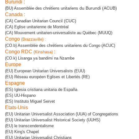
Burundi :
du Burundi (ACUB)
(BU) Assemblée des chrétiens unitariens
Canada :
(CUC)
(CA) Canadian Unitarian Council
(CA) Eglise unitarienne de Montréal
(CA) Mouvement unitarien-universaliste au Québec (MUUQ)
Congo
(Brazzaville) :
(CO.b) Assemblée des chrétiens unitariens du Congo (ACUC)
Congo RDC
:
(Kinshasa)
(CO.k) Lisanga ya bandimi na Nzambe
Europe
(EU) European Unitarian Universalists (EUU)
(EU) Réseau européen Eglises et Libertés (RE)
Espagne
(ES) Iglesia cristiana unitaria de España
(ES) UU-Hispano
(ES) Instituto Miguel Servet
Etats-Unis
(EU) Unitarian Universalist Association (UUA) of Congregations
(EU) Unitarian Universalist Historical Society (UUHS)
(EU) le transcendentalisme
(EU) King's Chapel
(EU) Unitarian Universalist Christians