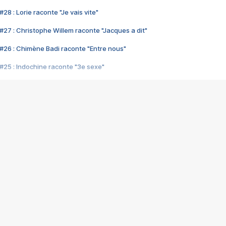
28 : Lorie raconte "Je vais vite"
#27 : Christophe Willem raconte "Jacques a dit"
#26 : Chimène Badi raconte "Entre nous"
#25 : Indochine raconte "3e sexe"
#24 : Zaho raconte "C'est chelou"
#23 : Patrick Bruel raconte "Au café des délices"
#22 : Kyo raconte "Le chemin"
#21 : Nolwenn Leroy raconte "Cassé"
#20 : Patrick Hernandez raconte "Born to be alive"
#19 : Lorie raconte "Près de moi"
#18 : Michael Jones raconte "A nos actes manqués" (avec Jean-Jacque
#17 : Khaled raconte "Aïcha"