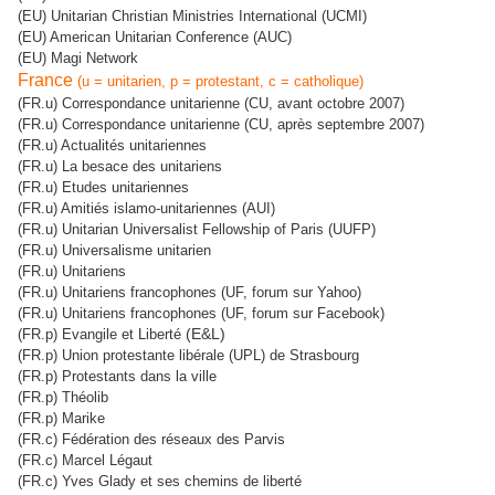
(EU) Unitarian Christian Ministries International (UCMI)
(EU) American Unitarian Conference (AUC)
(EU) Magi Network
France
(u = unitarien, p = protestant, c = catholique)
(FR.u) Correspondance unitarienne (CU, avant octobre 2007)
(FR.u) Correspondance unitarienne (CU, après septembre 2007)
(FR.u) Actualités unitariennes
(FR.u) La besace des unitariens
(FR.u) Etudes unitariennes
(FR.u) Amitiés islamo-unitariennes (AUI)
(FR.u) Unitarian Universalist Fellowship of Paris (UUFP)
(FR.u) Universalisme unitarien
(FR.u) Unitariens
(FR.u) Unitariens francophones (UF, forum sur Yahoo)
(FR.u) Unitariens francophones (UF, forum sur Facebook)
(E&L)
(FR.p) Evangile et Liberté
(FR.p) Union protestante libérale (UPL) de Strasbourg
(FR.p) Protestants dans la ville
(FR.p) Théolib
(FR.p) Marike
(FR.c) Fédération des réseaux des Parvis
(FR.c) Marcel Légaut
(FR.c) Yves Glady et ses chemins de liberté