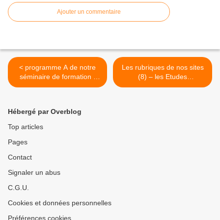
Ajouter un commentaire
< programme A de notre
Les rubriques de nos sites
séminaire de formation -
(8) – les Etudes
mode d'emploi
unitariennes >
Hébergé par Overblog
Top articles
Pages
Contact
Signaler un abus
C.G.U.
Cookies et données personnelles
Préférences cookies