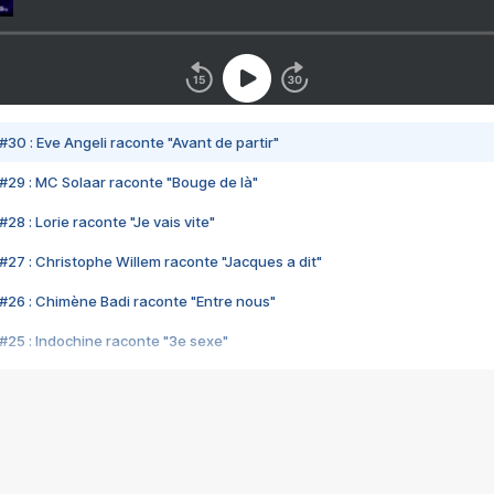
#30 : Eve Angeli raconte "Avant de partir"
#29 : MC Solaar raconte "Bouge de là"
28 : Lorie raconte "Je vais vite"
#27 : Christophe Willem raconte "Jacques a dit"
#26 : Chimène Badi raconte "Entre nous"
#25 : Indochine raconte "3e sexe"
#24 : Zaho raconte "C'est chelou"
#23 : Patrick Bruel raconte "Au café des délices"
#22 : Kyo raconte "Le chemin"