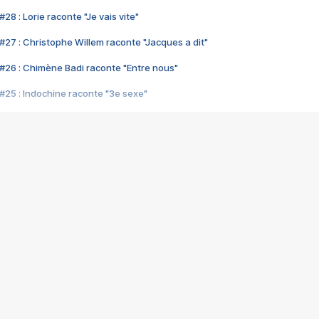
28 : Lorie raconte "Je vais vite"
#27 : Christophe Willem raconte "Jacques a dit"
#26 : Chimène Badi raconte "Entre nous"
#25 : Indochine raconte "3e sexe"
#24 : Zaho raconte "C'est chelou"
#23 : Patrick Bruel raconte "Au café des délices"
#22 : Kyo raconte "Le chemin"
#21 : Nolwenn Leroy raconte "Cassé"
#20 : Patrick Hernandez raconte "Born to be alive"
#19 : Lorie raconte "Près de moi"
#18 : Michael Jones raconte "A nos actes manqués" (avec Jean-Jacque
#17 : Khaled raconte "Aïcha"