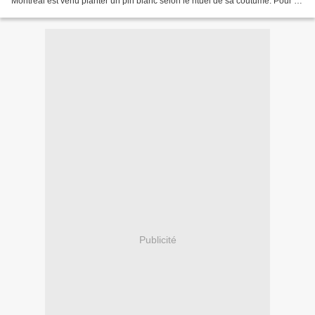
Montréal est venu planter un pin blanc selon le rituel de sa coutume. Pour lui
et ses compatriotes, le pin blanc...
Publicité