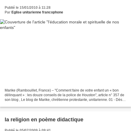
Publié le 15/01/2010 à 11:28
Par
Eglise unitarienne francophone
Marike (Rambouillet, France) – "Comment faire de votre enfant un « bon
délinquant » : les douze conseils de la police de Houston", article n° 357 de
son blog , Le blog de Marike, chrétienne protestante, unitarienne. 01 - Dès
l'enfance donnez-lui tout...
la religion en poème didactique
Publié le 05/07/2009 à 09:41