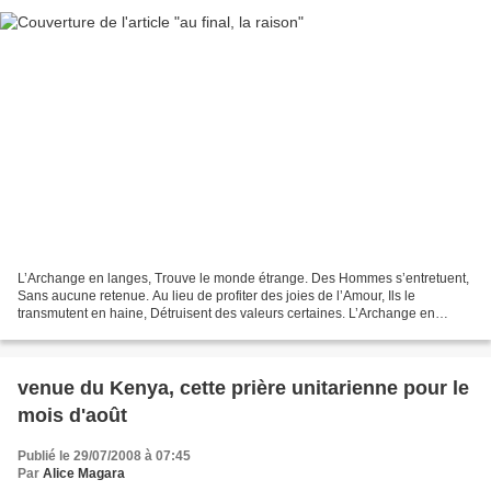
L’Archange en langes, Trouve le monde étrange. Des Hommes s’entretuent,
Sans aucune retenue. Au lieu de profiter des joies de l’Amour, Ils le
transmutent en haine, Détruisent des valeurs certaines. L’Archange en
chemise de jour, En réfère au Grand Architecte....
venue du Kenya, cette prière unitarienne pour le
mois d'août
Publié le 29/07/2008 à 07:45
Par
Alice Magara