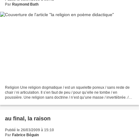
Par
Raymond Bath
Religion Une religion dogmatique / est un squelette poreux / sans reste de
chair / ni articulation. Il s’en faut de peu / pour qu’elle ne tombe / en
poussière. Une religion sans doctrine / n’est qu’une masse / invertébrée. /
C’est un mollusque ; / elle...
au final, la raison
Publié le 26/03/2009 à 15:10
Par
Fabrice Béguin